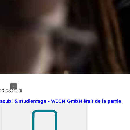
13.03.2026
azubi & studientage - WICM GmbH était de la partie
Retenir