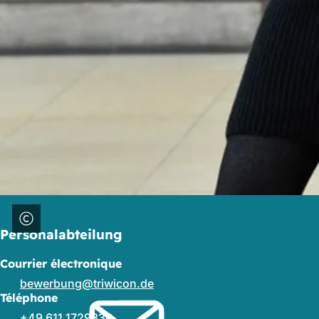
Personalabteilung
Courrier électronique
bewerbung
triwicon
de
Téléphone
+49 611 1729336