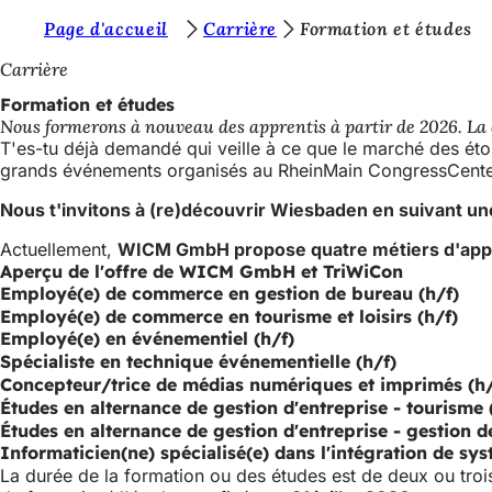
V
Page d'accueil
Carrière
Formation et études
Accéder au contenu
o
Carrière
u
Formation et études
Nous formerons à nouveau des apprentis à partir de 2026. La da
s
T'es-tu déjà demandé qui veille à ce que le marché des étoil
ê
grands événements organisés au RheinMain CongressCenter e
t
Nous t'invitons à (re)découvrir Wiesbaden en suivant 
e
Actuellement,
WICM GmbH propose quatre métiers d'app
s
Aperçu de l'offre de WICM GmbH et TriWiCon
Employé(e) de commerce en gestion de bureau (h/f)
i
Employé(e) de commerce en tourisme et loisirs (h/f)
c
Employé(e) en événementiel (h/f)
Spécialiste en technique événementielle (h/f)
i
Concepteur/trice de médias numériques et imprimés (h/
:
Études en alternance de gestion d'entreprise - tourisme 
Études en alternance de gestion d'entreprise - gestion 
Informaticien(ne) spécialisé(e) dans l'intégration de sy
La durée de la formation ou des études est de deux ou troi