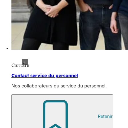
Carrière
Contact service du personnel
Nos collaborateurs du service du personnel.
Retenir
Pied
Éditeur
de