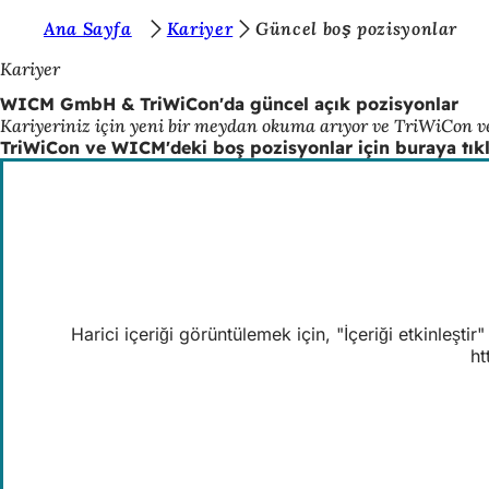
B
Ana Sayfa
Kariyer
Güncel boş pozisyonlar
İçeriğe atla
u
Kariyer
r
WICM GmbH & TriWiCon'da güncel açık pozisyonlar
Kariyeriniz için yeni bir meydan okuma arıyor ve TriWiCon 
a
TriWiCon ve WICM'deki boş pozisyonlar için buraya tık
d
a
s
ı
n
ı
Harici içeriği görüntülemek için, "İçeriği etkinleşt
ht
z
: