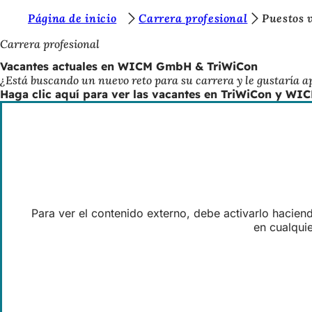
E
Página de inicio
Carrera profesional
Puestos 
Saltar al contenido
s
Carrera profesional
t
Vacantes actuales en WICM GmbH & TriWiCon
¿Está buscando un nuevo reto para su carrera y le gustaría
á
Haga clic aquí para ver las vacantes en TriWiCon y WI
s
a
q
u
í
:
Para ver el contenido externo, debe activarlo hacien
en cualqui