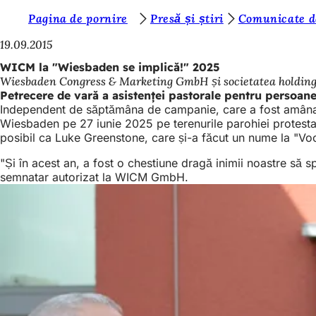
S
Pagina de pornire
Presă și știri
Comunicate d
Salt la conținut
u
19.09.2015
n
WICM la "Wiesbaden se implică!" 2025
Wiesbaden Congress & Marketing GmbH și societatea holding m
t
Petrecere de vară a asistenței pastorale pentru persoan
e
Independent de săptămâna de campanie, care a fost amânată p
Wiesbaden pe 27 iunie 2025 pe terenurile parohiei protestant
ț
posibil ca Luke Greenstone, care și-a făcut un nume la "Vo
i
"Și în acest an, a fost o chestiune dragă inimii noastre să 
a
semnatar autorizat la WICM GmbH.
i
c
i
: