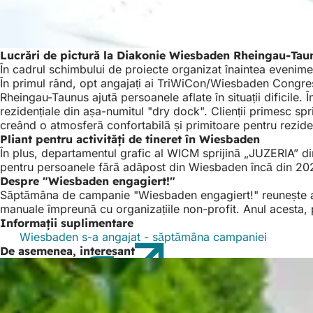
Lucrări de pictură la Diakonie Wiesbaden Rheingau-Tau
În cadrul schimbului de proiecte organizat înaintea evenime
În primul rând, opt angajați ai TriWiCon/Wiesbaden Congre
Rheingau-Taunus ajută persoanele aflate în situații dificile.
rezidențiale din așa-numitul "dry dock". Clienții primesc spr
creând o atmosferă confortabilă și primitoare pentru reziden
Pliant pentru activități de tineret în Wiesbaden
În plus, departamentul grafic al WICM sprijină „JUZERIA” din
pentru persoanele fără adăpost din Wiesbaden încă din 2023.
Despre "Wiesbaden engagiert!"
Săptămâna de campanie "Wiesbaden engagiert!" reunește ang
manuale împreună cu organizațiile non-profit. Anul acesta, p
Informații suplimentare
Wiesbaden s-a angajat - săptămâna campaniei
(Se
De asemenea, interesant
deschid
într-
o
filă
nouă)