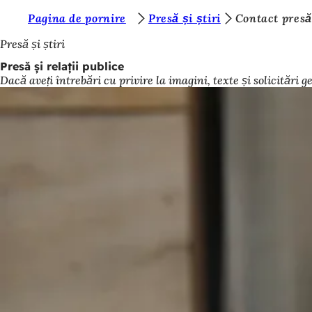
S
Pagina de pornire
Presă și știri
Contact presă 
Salt la conținut
u
Presă și știri
n
Presă și relații publice
Dacă aveți întrebări cu privire la imagini, texte și solicitări
t
e
ț
i
a
i
c
i
: