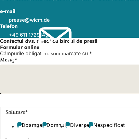
e-mail
presse
wicm
de
Telefon
+49 611 1729145
Contactul dvs. direct cu biroul de presă
Formular online
Câmpurile obligatorii sunt marcate cu *.
Mesajul
Mesaj
*
dvs.
Detaliile
Salutare
*
expeditorului
Doamna
Domnul
Diverse
Nespecificat