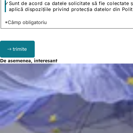
Protecția
Sunt de acord ca datele solicitate să fie colectate ș
datelor
aplică dispozițiile privind protecția datelor din Pol
*Câmp obligatoriu
Bitte
trimite
lassen
Sie
De asemenea, interesant
dieses
Feld
leer.