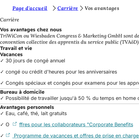
V
Page d'accueil
Carrière
Vos avantages
Accéder au contenu
o
Carrière
u
Vos avantages chez nous
TriWiCon ou Wiesbaden Congress & Marketing GmbH sont des inst
s
convention collective des apprentis du service public (TVAöD)
ê
Travail et vie
Vacances
t
✓ 30 jours de congé annuel
e
✓ congé ou crédit d'heures pour les anniversaires
s
✓ Congés spéciaux et congés pour examens pour les appren
i
Bureau à domicile
c
✓ Possibilité de travailler jusqu'à 50 % du temps en home of
i
Avantages personnels
✓ Eau, café, thé, lait gratuits
:
✓ O
ffres pour les collaborateurs "Corporate Benefits
(S
da
✓
Programme de vacances et offres de prise en charge 
un