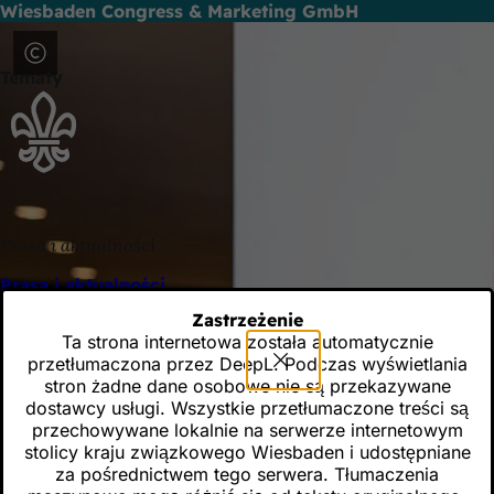
Wiesbaden Congress & Marketing GmbH
Przejdź do treści
Spółka Wiesbaden Congress & Marketing GmbH zajmuje się p
organizację dużych festynów i imprez współtworzy bogate życ
Tematy
Prasa i aktualności
Prasa i aktualności
Aktualności dotyczące działalności Wiesbaden Congress &
Zastrzeżenie
Ta strona internetowa została automatycznie
przetłumaczona przez DeepL. Podczas wyświetlania
stron żadne dane osobowe nie są przekazywane
dostawcy usługi. Wszystkie przetłumaczone treści są
Pamiętaj
przechowywane lokalnie na serwerze internetowym
stolicy kraju związkowego Wiesbaden i udostępniane
za pośrednictwem tego serwera. Tłumaczenia