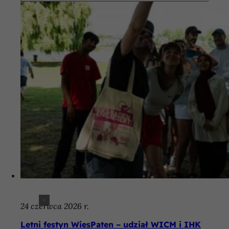
24 czerwca 2026 r.
Letni festyn WiesPaten – udział WICM i IHK