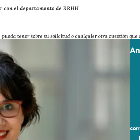
r con el departamento de RRHH
pueda tener sobre su solicitud o cualquier otra cuestión que
An
cor