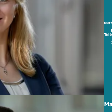
cor
Tel
Ma