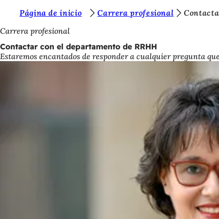
E
Página de inicio
Carrera profesional
Contacta
Saltar al contenido
s
Carrera profesional
t
Contactar con el departamento de RRHH
Estaremos encantados de responder a cualquier pregunta que 
á
s
a
q
u
í
: