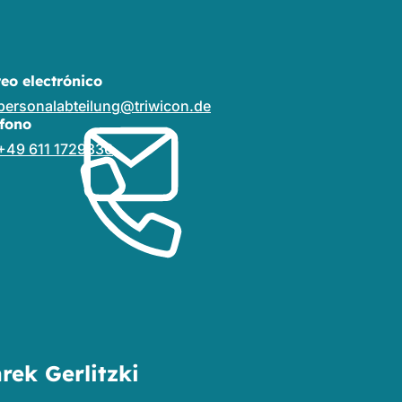
reo electrónico
personalabteilung
triwicon
de
éfono
+49 611 1729336
rek Gerlitzki