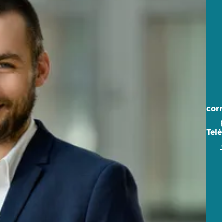
cor
Tel