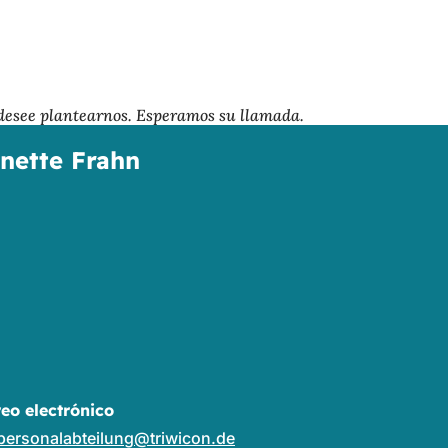
 desee plantearnos. Esperamos su llamada.
nette Frahn
reo electrónico
personalabteilung
triwicon
de