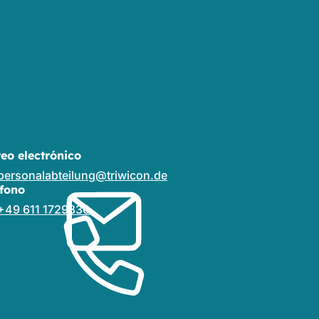
reo electrónico
personalabteilung
triwicon
de
éfono
+49 611 1729336