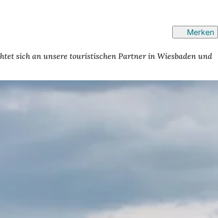
Merken
chtet sich an unsere touristischen Partner in Wiesbaden und