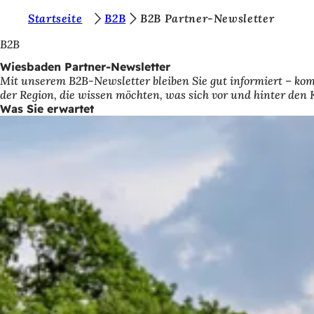
S
Startseite
B2B
B2B Partner-Newsletter
Inhalt anspringen
i
B2B
e
Wiesbaden Partner-Newsletter
Mit unserem B2B-Newsletter bleiben Sie gut informiert – kom
b
der Region, die wissen möchten, was sich vor und hinter den 
e
Was Sie erwartet
f
i
n
d
e
n
s
i
c